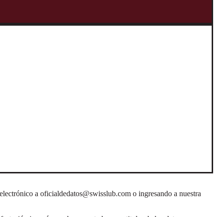
derecho a:
 contractual que impida su eliminación.
.
ompetente en materia de protección de datos personales del país
eo electrónico a oficialdedatos@swisslub.com o ingresando a nuestra