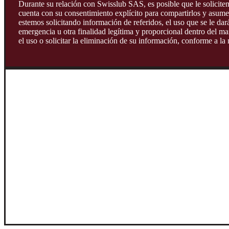
Durante su relación con Swisslub SAS, es posible que le solicitem
cuenta con su consentimiento explícito para compartirlos y asume
estemos solicitando información de referidos, el uso que se le da
emergencia u otra finalidad legítima y proporcional dentro del mar
el uso o solicitar la eliminación de su información, conforme a la
Como titu
Acceder a sus datos personales y conocer el tratamiento que se 
Solicitar la actualización, corrección o rectificación de su info
Solicitar información sobre el uso que se ha dado a sus datos pe
Revocar la autorización otorgada y/o solicitar la supresión de s
Oponerse al tratamiento de sus datos personales, en los casos pe
Abstenerse de suministrar datos sensibles o datos de niñas, niño
Presentar consultas, quejas o reclamos ante el responsable o enc
correspondiente.