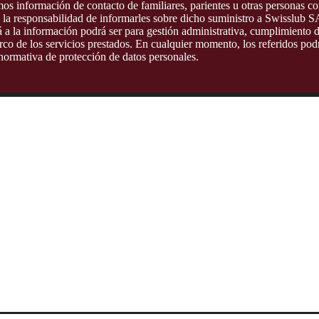
os información de contacto de familiares, parientes u otras personas c
 la responsabilidad de informarles sobre dicho suministro a Swisslub S
rá a la información podrá ser para gestión administrativa, cumplimiento 
co de los servicios prestados. En cualquier momento, los referidos podrá
 normativa de protección de datos personales.
lar de sus datos personales, usted tiene 
les ha dado.
rmación cuando esta sea parcial, inexacta, incompleta o induzca a error.
rsonales.
us datos personales, cuando sea procedente y no exista un deber legal o
rmitidos por la normativa aplicable.
s y adolescentes, salvo en los casos expresamente autorizados por la ley
argado del tratamiento y, de considerarlo necesario, ante la autoridad c