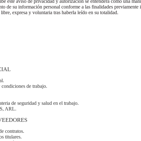
ribe este aviso de privacidad y autorización se entenderá como una mani
nto de su información personal conforme a las finalidades previamente i
ibre, expresa y voluntaria tras haberla leído en su totalidad.
CIAL
al.
y condiciones de trabajo.
eria de seguridad y salud en el trabajo.
PS, ARL.
OVEEDORES
de contratos.
s titulares.