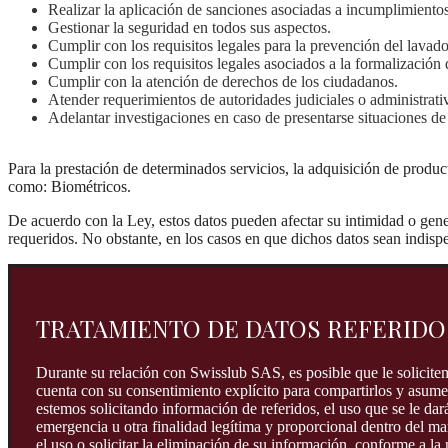
Realizar la aplicación de sanciones asociadas a incumplimientos
Gestionar la seguridad en todos sus aspectos.
Cumplir con los requisitos legales para la prevención del lavado
Cumplir con los requisitos legales asociados a la formalización 
Cumplir con la atención de derechos de los ciudadanos.
Atender requerimientos de autoridades judiciales o administrati
Adelantar investigaciones en caso de presentarse situaciones de 
Para la prestación de determinados servicios, la adquisición de product
como: Biométricos.
De acuerdo con la Ley, estos datos pueden afectar su intimidad o gener
requeridos. No obstante, en los casos en que dichos datos sean indispe
TRATAMIENTO DE DATOS REFERIDO
Durante su relación con Swisslub SAS, es posible que le solicitem
cuenta con su consentimiento explícito para compartirlos y asume
estemos solicitando información de referidos, el uso que se le da
emergencia u otra finalidad legítima y proporcional dentro del mar
el uso o solicitar la eliminación de su información, conforme a la