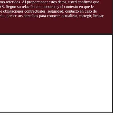
omo referidos. Al proporcionar estos datos, usted confirma que
AS. Según su relación con nosotros y el contexto en que le
de obligaciones contractuales, seguridad, contacto en caso de
n ejercer sus derechos para conocer, actualizar, corregir, limitar
derecho a:
 contractual que impida su eliminación.
.
ompetente en materia de protección de datos personales del país