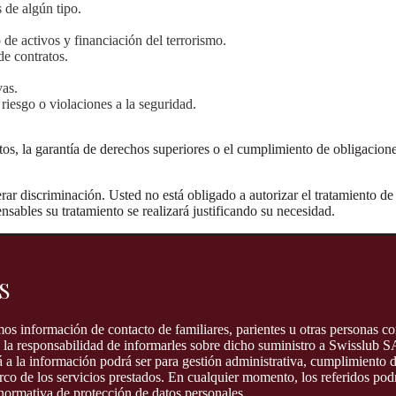
 de algún tipo.
 de activos y financiación del terrorismo.
de contratos.
vas.
riesgo o violaciones a la seguridad.
os, la garantía de derechos superiores o el cumplimiento de obligaciones
ar discriminación. Usted no está obligado a autorizar el tratamiento de 
nsables su tratamiento se realizará justificando su necesidad.
S
os información de contacto de familiares, parientes u otras personas c
 la responsabilidad de informarles sobre dicho suministro a Swisslub S
rá a la información podrá ser para gestión administrativa, cumplimiento 
co de los servicios prestados. En cualquier momento, los referidos podrá
 normativa de protección de datos personales.