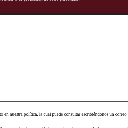
lar de sus datos personales, usted tiene 
les ha dado.
rmación cuando esta sea parcial, inexacta, incompleta o induzca a error.
rsonales.
us datos personales, cuando sea procedente y no exista un deber legal o
rmitidos por la normativa aplicable.
s y adolescentes, salvo en los casos expresamente autorizados por la ley
argado del tratamiento y, de considerarlo necesario, ante la autoridad c
ito en nuestra política, la cual puede consultar escribiéndonos un corr