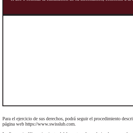
Como titu
Acceder a sus datos personales y conocer el tratamiento que se 
Solicitar la actualización, corrección o rectificación de su info
Solicitar información sobre el uso que se ha dado a sus datos pe
Revocar la autorización otorgada y/o solicitar la supresión de s
Oponerse al tratamiento de sus datos personales, en los casos pe
Abstenerse de suministrar datos sensibles o datos de niñas, niño
Presentar consultas, quejas o reclamos ante el responsable o enc
correspondiente.
Para el ejercicio de sus derechos, podrá seguir el procedimiento descr
página web https://www.swisslub.com.