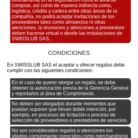
compras, así como de manera indirecta como,
logística, crédito y cartera entre otras áreas de la
compañía, no podrá aceptar invitaciones de los
proveedores tales como almuerzos ni otras
atenciones, la reuniones y atenciones a proveedore
deben hacerse virtual o desde las instalaciones de
SWISSLUB SAS.
CONDICIONES
En SWISSLUB SAS el aceptar u ofrecer regalos debe
cumplir con las siguientes condiciones:
En el caso de querer otorgar un regalo, se debe
obtener la autorización previa de la Gerencia General
y reportarlos al área de Cumplimiento.
No deben ser otorgados durante momentos que
puedan suponer que llevan doble intención, por
ejemplo, en procesos de licitación o proceso de
selección de proveedores o prestadores de servicios.
No son considerados regalos o atenciones los
objetos comúnmente conocidos como merchandising