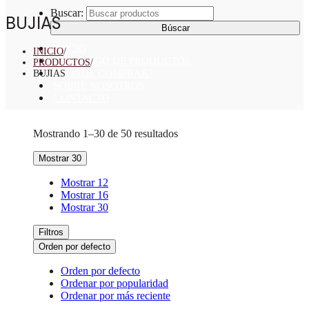
Buscar:
BUJIAS
INICIO
INICIO
/
CATÁLOGO DE PRODUCTOS
PRODUCTOS
/
¿DONDE COMPRAR?
BUJIAS
SOBRE NOSOTROS
CONTACTO
Mostrando 1–30 de 50 resultados
Mostrar 30
Mostrar 12
Mostrar 16
Mostrar 30
Filtros
Orden por defecto
Orden por defecto
Ordenar por popularidad
Ordenar por más reciente