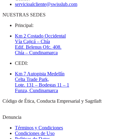
servicioalcliente@swisslub.com
NUESTRAS SEDES
Principal:
Km 2 Costado Occidental
Vía Cajicá – Chía
Edif. Belenus Ofc. 408.
Chía – Cundinamarca
CEDI:
Km 7 Autopista Medellín
Celta Trade Park,
Lote. 131 – Bodegas 11 – 1
Funza, Cundinamarca
Código de Ética, Conducta Empresarial y Sagrilaft
Denuncia
Términos y Condiciones
Condiciones de Uso
Polìticas de Datos