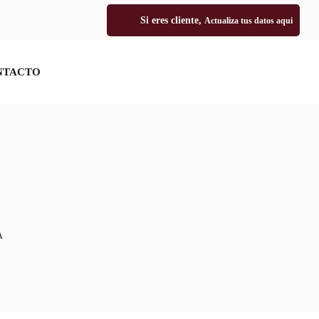
Si eres cliente,
Actualiza tus datos aqui
NTACTO
PORTAL CLIENTES
A