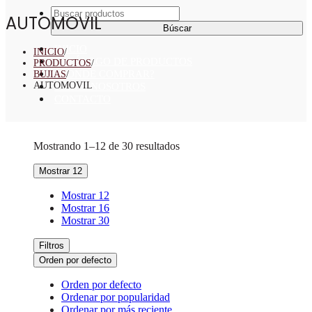
Buscar:
AUTOMOVIL
INICIO
INICIO
/
CATÁLOGO DE PRODUCTOS
PRODUCTOS
/
¿DONDE COMPRAR?
BUJIAS
/
AUTOMOVIL
SOBRE NOSOTROS
CONTACTO
Mostrando 1–12 de 30 resultados
Mostrar 12
Mostrar 12
Mostrar 16
Mostrar 30
Filtros
Orden por defecto
Orden por defecto
Ordenar por popularidad
Ordenar por más reciente