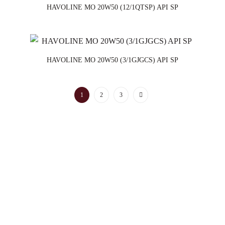
HAVOLINE MO 20W50 (12/1QTSP) API SP
HAVOLINE MO 20W50 (3/1GJGCS) API SP
1
2
3
Horario de Atención
Lunes a viernes - 8:00 am a 5:45 pm
Swisslub S.A.S 2025 © Todos los derechos reservados