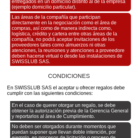
entregados en un domicilio distinto al de la empresa
(ejemplo domicilio particular).
Las áreas de la compañía que participan
directamente en la negociación como el área de
compras, así como de manera indirecta como,
logística, crédito y cartera entre otras áreas de la
compañía, no podrá aceptar invitaciones de los
proveedores tales como almuerzos ni otras
atenciones, la reuniones y atenciones a proveedore
deben hacerse virtual o desde las instalaciones de
SWISSLUB SAS.
CONDICIONES
En SWISSLUB SAS el aceptar u ofrecer regalos debe
cumplir con las siguientes condiciones:
En el caso de querer otorgar un regalo, se debe
obtener la autorización previa de la Gerencia General
y reportarlos al área de Cumplimiento.
No deben ser otorgados durante momentos que
puedan suponer que llevan doble intención, por
ejemplo, en procesos de licitación o proceso de