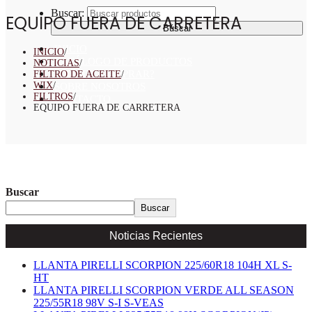
Buscar:
EQUIPO FUERA DE CARRETERA
INICIO
INICIO
/
CATÁLOGO DE PRODUCTOS
NOTICIAS
/
¿DONDE COMPRAR?
FILTRO DE ACEITE
/
WIX
/
SOBRE NOSOTROS
FILTROS
/
CONTACTO
EQUIPO FUERA DE CARRETERA
Buscar
Buscar
Noticias Recientes
LLANTA PIRELLI SCORPION 225/60R18 104H XL S-
HT
LLANTA PIRELLI SCORPION VERDE ALL SEASON
225/55R18 98V S-I S-VEAS