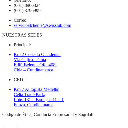
Teléfono:
(601) 8966324
(601) 3796999
Correo:
servicioalcliente@swisslub.com
NUESTRAS SEDES
Principal:
Km 2 Costado Occidental
Vía Cajicá – Chía
Edif. Belenus Ofc. 408.
Chía – Cundinamarca
CEDI:
Km 7 Autopista Medellín
Celta Trade Park,
Lote. 131 – Bodegas 11 – 1
Funza, Cundinamarca
Código de Ética, Conducta Empresarial y Sagrilaft