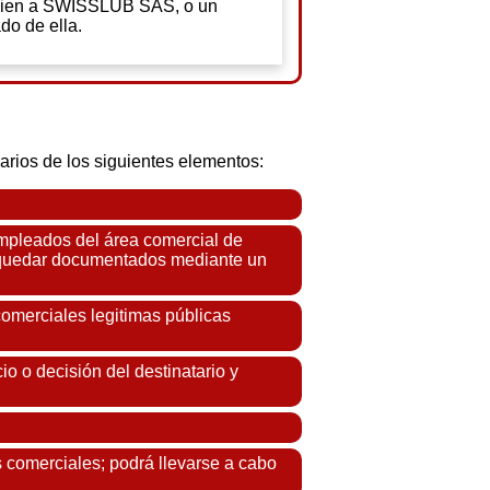
cien a SWISSLUB SAS, o un
o de ella.
rios de los siguientes elementos:
empleados del área comercial de
 o quedar documentados mediante un
comerciales legitimas públicas
io o decisión del destinatario y
 comerciales; podrá llevarse a cabo