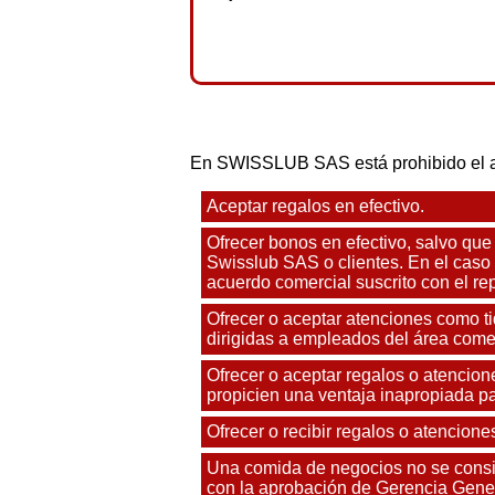
En SWISSLUB SAS está prohibido el ace
Aceptar regalos en efectivo.
Ofrecer bonos en efectivo, salvo que
Swisslub SAS o clientes. En el caso
acuerdo comercial suscrito con el rep
Ofrecer o aceptar atenciones como ti
dirigidas a empleados del área comer
Ofrecer o aceptar regalos o atencione
propicien una ventaja inapropiada pa
Ofrecer o recibir regalos o atencion
Una comida de negocios no se consid
con la aprobación de Gerencia Gener