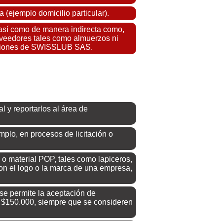
 (ejemplo domicilio particular).
 así como de manera indirecta como,
proveedores tales como almuerzos ni
alaciones de SWISSLUB SAS.
l y reportarlos al área de
plo, en procesos de licitación o
 material POP, tales como lapiceros,
con el logo o la marca de una empresa,
se permite la aceptación de
E $150.000, siempre que se consideren