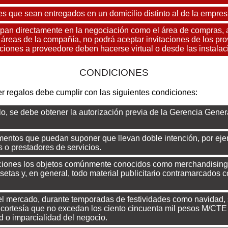
s que sean entregados en un domicilio distinto al de la empresa
ipan directamente en la negociación como el área de compras,
ras áreas de la compañía, no podrá aceptar invitaciones de los 
enciones a proveedore deben hacerse virtual o desde las inst
CONDICIONES
 regalos debe cumplir con las siguientes condiciones:
o, se debe obtener la autorización previa de la Gerencia Genera
ntos que puedan suponer que llevan doble intención, por ejem
 o prestadores de servicios.
ciones los objetos comúnmente conocidos como merchandising o
setas y, en general, todo material publicitario contramarcados 
el mercado, durante temporadas de festividades como navidad, 
 cortesía que no excedan los ciento cincuenta mil pesos M/CT
d o imparcialidad del negocio.