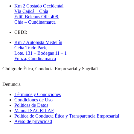
Km 2 Costado Occidental
Vía Cajicá – Chía
Edif. Belenus Ofc. 408.
Chía – Cundinamarca
CEDI:
Km 7 Autopista Medellín
Celta Trade Park,
Lote. 131 – Bodegas 11 – 1
Funza, Cundinamarca
Código de Ética, Conducta Empresarial y Sagrilaft
Denuncia
Términos y Condiciones
Condiciones de Uso
Polìticas de Datos
Manual SAGRILAF
Política de Conducta Ética y Transparencia Empresarial
Aviso de privacidad