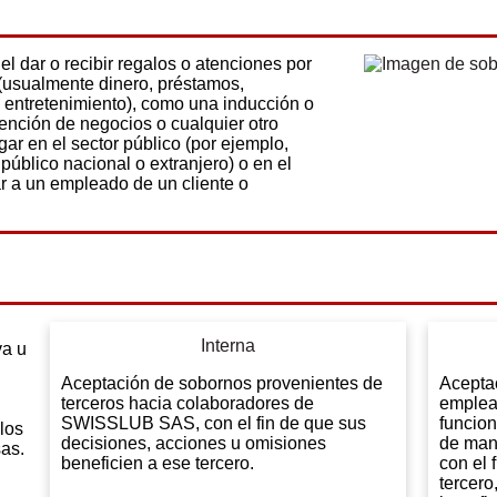
l dar o recibir regalos o atenciones por
 (usualmente dinero, préstamos,
 entretenimiento), como una inducción o
ención de negocios o cualquier otro
gar en el sector público (por ejemplo,
público nacional o extranjero) o en el
ar a un empleado de un cliente o
Interna
va u
Aceptación de sobornos provenientes de
Acepta
terceros hacia colaboradores de
emplea
SWISSLUB SAS, con el fin de que sus
funcion
los
decisiones, acciones u omisiones
de mane
sas.
beneficien a ese tercero.
con el 
tercero