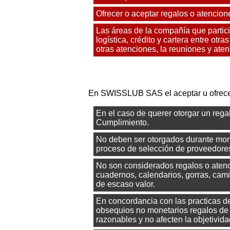
Ofrecer o aceptar regalos o atencione
Las áreas de la compañía que partic
logística, crédito y cartera entre ot
otras atenciones, la reuniones y at
En SWISSLUB SAS el aceptar u ofrecer
En el caso de querer otorgar un regal
Cumplimiento.
No deben ser otorgados durante mome
proceso de selección de proveedores
No son considerados regalos o aten
cuadernos, calendarios, gorras, cami
de escaso valor.
En concordancia con las practicas d
obsequios no monetarios regalos de
razonables y no afecten la objetivida