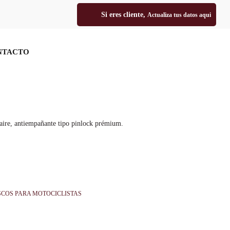
Si eres cliente,
Actualiza tus datos aqui
NTACTO
PORTAL CLIENTES
e aire, antiempañante tipo pinlock prémium.
COS PARA MOTOCICLISTAS