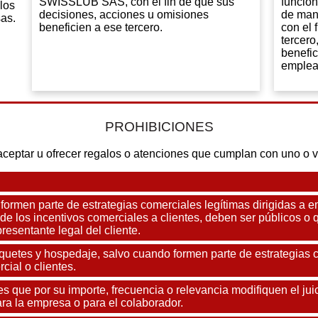
SWISSLUB SAS, con el fin de que sus
funcion
los
decisiones, acciones u omisiones
de mane
sas.
beneficien a ese tercero.
con el 
tercero
benefi
emplead
PROHIBICIONES
ptar u ofrecer regalos o atenciones que cumplan con uno o va
 formen parte de estrategias comerciales legítimas dirigidas a 
 de los incentivos comerciales a clientes, deben ser públicos
resentante legal del cliente.
quetes y hospedaje, salvo cuando formen parte de estrategias 
cial o clientes.
s que por su importe, frecuencia o relevancia modifiquen el juic
ra la empresa o para el colaborador.