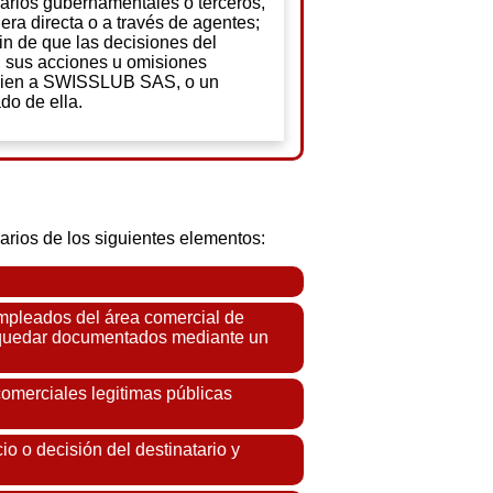
arios gubernamentales o terceros,
ra directa o a través de agentes;
fin de que las decisiones del
, sus acciones u omisiones
cien a SWISSLUB SAS, o un
o de ella.
rios de los siguientes elementos:
empleados del área comercial de
 o quedar documentados mediante un
comerciales legitimas públicas
io o decisión del destinatario y