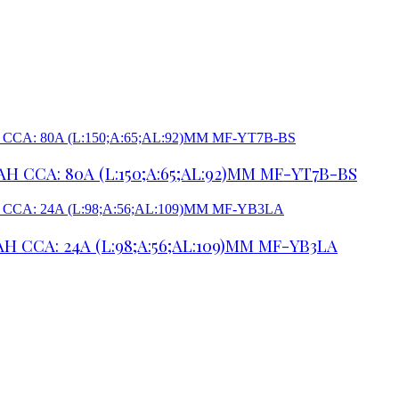
 CCA: 80A (L:150;A:65;AL:92)MM MF-YT7B-BS
 CCA: 24A (L:98;A:56;AL:109)MM MF-YB3LA