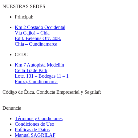
NUESTRAS SEDES
Principal:
Km 2 Costado Occidental
Vía Cajicá – Chía
Edif. Belenus Ofc. 408.
Chía – Cundinamarca
CEDI:
Km 7 Autopista Medellín
Celta Trade Park,
Lote. 131 – Bodegas 11 – 1
Funza, Cundinamarca
Código de Ética, Conducta Empresarial y Sagrilaft
Denuncia
Términos y Condiciones
Condiciones de Uso
Polìticas de Datos
Manual SAGRILAF