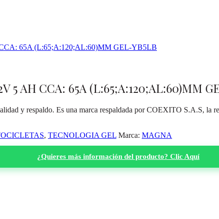
5 AH CCA: 65A (L:65;A:120;AL:60)MM G
calidad y respaldo. Es una marca respaldada por COEXITO S.A.S, la red
OCICLETAS
,
TECNOLOGIA GEL
Marca:
MAGNA
¿Quieres más información del producto? Clic Aquí