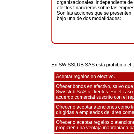
organizacionales, independiente de 
efectos financieros sobre las empre
Son las acciones que se presenten
bajo una de dos modalidades:
En SWISSLUB SAS está prohibido el ace
Aceptar regalos en efectivo.
Ofrecer bonos en efectivo, salvo que
Swisslub SAS o clientes. En el caso
acuerdo comercial suscrito con el rep
Ofrecer o aceptar atenciones como ti
dirigidas a empleados del área comer
Ofrecer o aceptar regalos o atencione
propicien una ventaja inapropiada pa