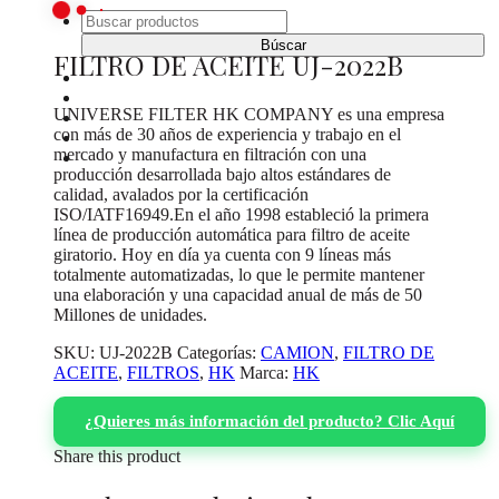
Buscar:
FILTRO DE ACEITE UJ-2022B
INICIO
CATÁLOGO DE PRODUCTOS
UNIVERSE FILTER HK COMPANY es una empresa
¿DONDE COMPRAR?
con más de 30 años de experiencia y trabajo en el
SOBRE NOSOTROS
mercado y manufactura en filtración con una
CONTACTO
producción desarrollada bajo altos estándares de
calidad, avalados por la certificación
ISO/IATF16949.En el año 1998 estableció la primera
línea de producción automática para filtro de aceite
giratorio. Hoy en día ya cuenta con 9 líneas más
totalmente automatizadas, lo que le permite mantener
una elaboración y una capacidad anual de más de 50
Millones de unidades.
SKU:
UJ-2022B
Categorías:
CAMION
,
FILTRO DE
ACEITE
,
FILTROS
,
HK
Marca:
HK
¿Quieres más información del producto? Clic Aquí
Share this product