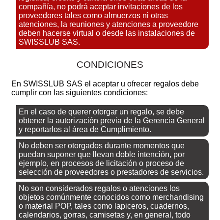
compañía, no podrá aceptar invitaciones de los
proveedores tales como almuerzos ni otras
atenciones, la reuniones y atenciones a proveedore
deben hacerse virtual o desde las instalaciones de
SWISSLUB SAS.
CONDICIONES
En SWISSLUB SAS el aceptar u ofrecer regalos debe
cumplir con las siguientes condiciones:
En el caso de querer otorgar un regalo, se debe
obtener la autorización previa de la Gerencia General
y reportarlos al área de Cumplimiento.
No deben ser otorgados durante momentos que
puedan suponer que llevan doble intención, por
ejemplo, en procesos de licitación o proceso de
selección de proveedores o prestadores de servicios.
No son considerados regalos o atenciones los
objetos comúnmente conocidos como merchandising
o material POP, tales como lapiceros, cuadernos,
calendarios, gorras, camisetas y, en general, todo