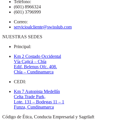
Teléfono:
(601) 8966324
(601) 3796999
Correo:
servicioalcliente@swisslub.com
NUESTRAS SEDES
Principal:
Km 2 Costado Occidental
Vía Cajicá – Chía
Edif. Belenus Ofc. 408.
Chía – Cundinamarca
CEDI:
Km 7 Autopista Medellín
Celta Trade Park,
Lote. 131 – Bodegas 11 – 1
Funza, Cundinamarca
Código de Ética, Conducta Empresarial y Sagrilaft