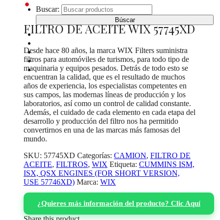
Buscar:
FILTRO DE ACEITE WIX 57745XD
INICIO
CATÁLOGO DE PRODUCTOS
Desde hace 80 años, la marca WIX Filters suministra
¿DONDE COMPRAR?
filtros para automóviles de turismos, para todo tipo de
SOBRE NOSOTROS
maquinaria y equipos pesados. Detrás de todo esto se
CONTACTO
encuentran la calidad, que es el resultado de muchos
años de experiencia, los especialistas competentes en
sus campos, las modernas líneas de producción y los
laboratorios, así como un control de calidad constante.
Además, el cuidado de cada elemento en cada etapa del
desarrollo y producción del filtro nos ha permitido
convertirnos en una de las marcas más famosas del
mundo.
SKU:
57745XD
Categorías:
CAMION
,
FILTRO DE
ACEITE
,
FILTROS
,
WIX
Etiqueta:
CUMMINS ISM,
ISX, QSX ENGINES (FOR SHORT VERSION,
USE 57746XD)
Marca:
WIX
¿Quieres más información del producto? Clic Aquí
Share this product