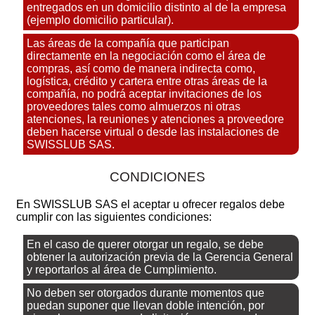
entregados en un domicilio distinto al de la empresa
(ejemplo domicilio particular).
Las áreas de la compañía que participan
directamente en la negociación como el área de
compras, así como de manera indirecta como,
logística, crédito y cartera entre otras áreas de la
compañía, no podrá aceptar invitaciones de los
proveedores tales como almuerzos ni otras
atenciones, la reuniones y atenciones a proveedore
deben hacerse virtual o desde las instalaciones de
SWISSLUB SAS.
CONDICIONES
En SWISSLUB SAS el aceptar u ofrecer regalos debe
cumplir con las siguientes condiciones:
En el caso de querer otorgar un regalo, se debe
obtener la autorización previa de la Gerencia General
y reportarlos al área de Cumplimiento.
No deben ser otorgados durante momentos que
puedan suponer que llevan doble intención, por