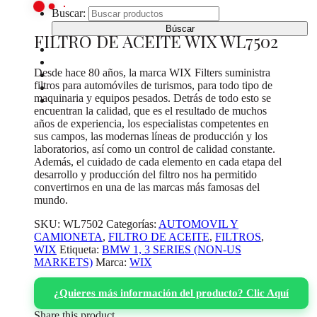
Buscar:
FILTRO DE ACEITE WIX WL7502
INICIO
CATÁLOGO DE PRODUCTOS
Desde hace 80 años, la marca WIX Filters suministra
¿DONDE COMPRAR?
filtros para automóviles de turismos, para todo tipo de
SOBRE NOSOTROS
maquinaria y equipos pesados. Detrás de todo esto se
CONTACTO
encuentran la calidad, que es el resultado de muchos
años de experiencia, los especialistas competentes en
sus campos, las modernas líneas de producción y los
laboratorios, así como un control de calidad constante.
Además, el cuidado de cada elemento en cada etapa del
desarrollo y producción del filtro nos ha permitido
convertirnos en una de las marcas más famosas del
mundo.
SKU:
WL7502
Categorías:
AUTOMOVIL Y
CAMIONETA
,
FILTRO DE ACEITE
,
FILTROS
,
WIX
Etiqueta:
BMW 1, 3 SERIES (NON-US
MARKETS)
Marca:
WIX
¿Quieres más información del producto? Clic Aquí
Share this product