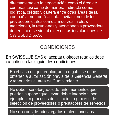
directamente en la negociación como el área de
compras, así como de manera indirecta como,
logística, crédito y cartera entre otras áreas de la
compañía, no podrá aceptar invitaciones de los
proveedores tales como almuerzos ni otras
atenciones, la reuniones y atenciones a proveedore
deben hacerse virtual o desde las instalaciones de
SWISSLUB SAS.
CONDICIONES
En SWISSLUB SAS el aceptar u ofrecer regalos debe
cumplir con las siguientes condiciones:
En el caso de querer otorgar un regalo, se debe
obtener la autorización previa de la Gerencia General
y reportarlos al área de Cumplimiento.
No deben ser otorgados durante momentos que
puedan suponer que llevan doble intención, por
ejemplo, en procesos de licitación o proceso de
selección de proveedores o prestadores de servicios.
No son considerados regalos o atenciones los