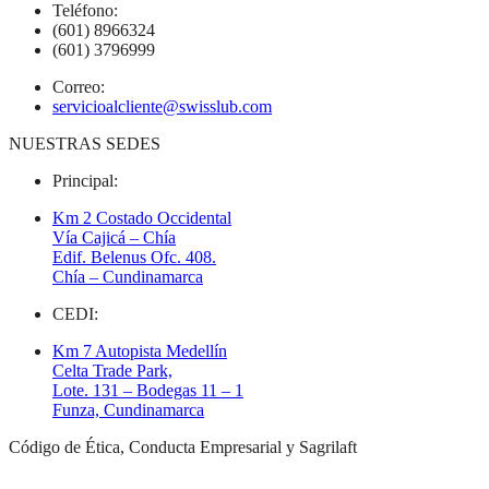
Teléfono:
(601) 8966324
(601) 3796999
Correo:
servicioalcliente@swisslub.com
NUESTRAS SEDES
Principal:
Km 2 Costado Occidental
Vía Cajicá – Chía
Edif. Belenus Ofc. 408.
Chía – Cundinamarca
CEDI:
Km 7 Autopista Medellín
Celta Trade Park,
Lote. 131 – Bodegas 11 – 1
Funza, Cundinamarca
Código de Ética, Conducta Empresarial y Sagrilaft