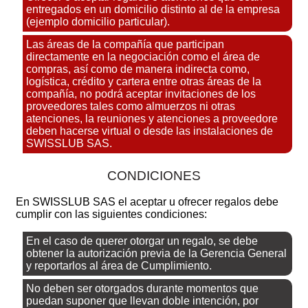
entregados en un domicilio distinto al de la empresa
(ejemplo domicilio particular).
Las áreas de la compañía que participan
directamente en la negociación como el área de
compras, así como de manera indirecta como,
logística, crédito y cartera entre otras áreas de la
compañía, no podrá aceptar invitaciones de los
proveedores tales como almuerzos ni otras
atenciones, la reuniones y atenciones a proveedore
deben hacerse virtual o desde las instalaciones de
SWISSLUB SAS.
CONDICIONES
En SWISSLUB SAS el aceptar u ofrecer regalos debe
cumplir con las siguientes condiciones:
En el caso de querer otorgar un regalo, se debe
obtener la autorización previa de la Gerencia General
y reportarlos al área de Cumplimiento.
No deben ser otorgados durante momentos que
puedan suponer que llevan doble intención, por