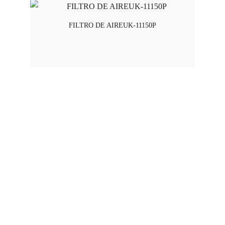
FILTRO DE AIREUK-11150P
Horario de Atención
Lunes a viernes - 8:00 am a 5:45 pm
Swisslub S.A.S 2025 © Todos los derechos reservados
CONTACTO
Teléfono: