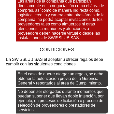
Las áreas de la compañía que participan
directamente en la negociación como el área de
compras, así como de manera indirecta como,
logística, crédito y cartera entre otras áreas de la
compañía, no podrá aceptar invitaciones de los
proveedores tales como almuerzos ni otras
atenciones, la reuniones y atenciones a
proveedore deben hacerse virtual o desde las
instalaciones de SWISSLUB SAS.
CONDICIONES
En SWISSLUB SAS el aceptar u ofrecer regalos debe
cumplir con las siguientes condiciones:
En el caso de querer otorgar un regalo, se debe
obtener la autorización previa de la Gerencia
General y reportarlos al área de Cumplimiento.
No deben ser otorgados durante momentos que
puedan suponer que llevan doble intención, por
ejemplo, en procesos de licitación o proceso de
selección de proveedores o prestadores de
servicios.