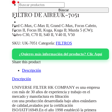
Buscar:
FILTRO DE AIREUK-7051
INICIO
CATÁLOGO DE PRODUCTOS
Ford C-Max, C-Max II, Grand C-Max, Focus Cabrio,
¿DONDE COMPRAR?
Focus II, Focus III, Kuga, Kuga II; Mazda 5 (CW);
SOBRE NOSOTROS
Volvo C30, C70 II, S40 II, V40 II, V50
CONTACTO
SKU:
UK-7051
Categoría:
FILTROS
¿Quieres más información del producto? Clic Aquí
Share this product
Descripción
Descripción
UNIVERSE FILTER HK COMPANY es una empresa
con más de 30 años de experiencia y trabajo en el
mercado y manofactura en filtración
con una producción desarrollada bajo altos estándares
de calidad,avalados por la certificación
ISO/IATF16949.En el año 1998 estableció la primera