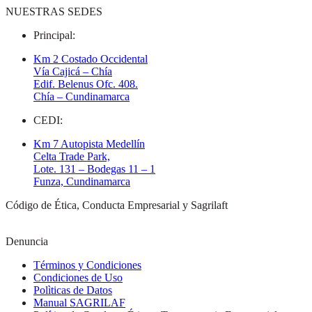
NUESTRAS SEDES
Principal:
Km 2 Costado Occidental
Vía Cajicá – Chía
Edif. Belenus Ofc. 408.
Chía – Cundinamarca
CEDI:
Km 7 Autopista Medellín
Celta Trade Park,
Lote. 131 – Bodegas 11 – 1
Funza, Cundinamarca
Código de Ética, Conducta Empresarial y Sagrilaft
Denuncia
Términos y Condiciones
Condiciones de Uso
Polìticas de Datos
Manual SAGRILAF