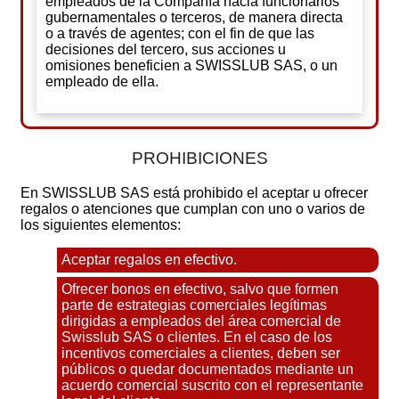
empleados de la Compañía hacia funcionarios
gubernamentales o terceros, de manera directa
o a través de agentes; con el fin de que las
decisiones del tercero, sus acciones u
omisiones beneficien a SWISSLUB SAS, o un
empleado de ella.
PROHIBICIONES
En SWISSLUB SAS está prohibido el aceptar u ofrecer
regalos o atenciones que cumplan con uno o varios de
los siguientes elementos:
Aceptar regalos en efectivo.
Ofrecer bonos en efectivo, salvo que formen
parte de estrategias comerciales legítimas
dirigidas a empleados del área comercial de
Swisslub SAS o clientes. En el caso de los
incentivos comerciales a clientes, deben ser
públicos o quedar documentados mediante un
acuerdo comercial suscrito con el representante