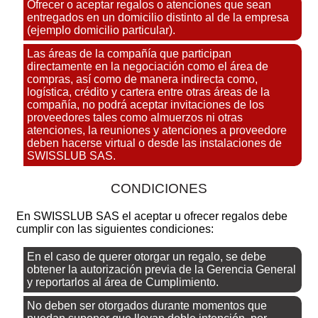
Ofrecer o aceptar regalos o atenciones que sean
entregados en un domicilio distinto al de la empresa
(ejemplo domicilio particular).
Las áreas de la compañía que participan
directamente en la negociación como el área de
compras, así como de manera indirecta como,
logística, crédito y cartera entre otras áreas de la
compañía, no podrá aceptar invitaciones de los
proveedores tales como almuerzos ni otras
atenciones, la reuniones y atenciones a proveedore
deben hacerse virtual o desde las instalaciones de
SWISSLUB SAS.
CONDICIONES
En SWISSLUB SAS el aceptar u ofrecer regalos debe
cumplir con las siguientes condiciones:
En el caso de querer otorgar un regalo, se debe
obtener la autorización previa de la Gerencia General
y reportarlos al área de Cumplimiento.
No deben ser otorgados durante momentos que