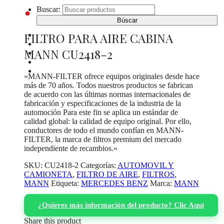
Buscar:
FILTRO PARA AIRE CABINA
INICIO
CATÁLOGO DE PRODUCTOS
MANN CU2418-2
¿DONDE COMPRAR?
SOBRE NOSOTROS
CONTACTO
«MANN-FILTER ofrece equipos originales desde hace
más de 70 años. Todos nuestros productos se fabrican
de acuerdo con las últimas normas internacionales de
fabricación y especificaciones de la industria de la
automoción Para este fin se aplica un estándar de
calidad global: la calidad de equipo original. Por ello,
conductores de todo el mundo confían en MANN-
FILTER, la marca de filtros premium del mercado
independiente de recambios.»
SKU:
CU2418-2
Categorías:
AUTOMOVIL Y
CAMIONETA
,
FILTRO DE AIRE
,
FILTROS
,
MANN
Etiqueta:
MERCEDES BENZ
Marca:
MANN
¿Quieres más información del producto? Clic Aquí
Share this product