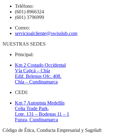
Teléfono:
(601) 8966324
(601) 3796999
Correo:
servicioalcliente@swisslub.com
NUESTRAS SEDES
Principal:
Km 2 Costado Occidental
Vía Cajicá – Chía
Edif. Belenus Ofc. 408.
Chía – Cundinamarca
CEDI:
Km 7 Autopista Medellín
Celta Trade Park,
Lote. 131 – Bodegas 11 – 1
Funza, Cundinamarca
Código de Ética, Conducta Empresarial y Sagrilaft