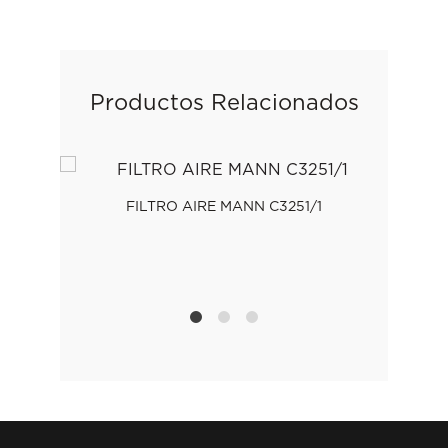
Productos Relacionados
FILTRO AIRE MANN C3251/1
ANN
F
1
2
4