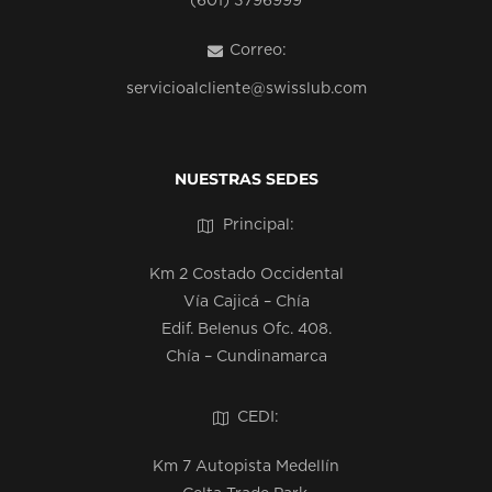
(601) 3796999
Correo:
servicioalcliente@swisslub.com
NUESTRAS SEDES
Principal:
Km 2 Costado Occidental
Vía Cajicá – Chía
Edif. Belenus Ofc. 408.
Chía – Cundinamarca
CEDI:
Km 7 Autopista Medellín