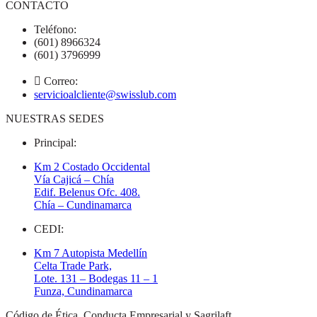
CONTACTO
Teléfono:
(601) 8966324
(601) 3796999
Correo:
servicioalcliente@swisslub.com
NUESTRAS SEDES
Principal:
Km 2 Costado Occidental
Vía Cajicá – Chía
Edif. Belenus Ofc. 408.
Chía – Cundinamarca
CEDI:
Km 7 Autopista Medellín
Celta Trade Park,
Lote. 131 – Bodegas 11 – 1
Funza, Cundinamarca
Código de Ética, Conducta Empresarial y Sagrilaft