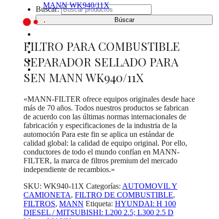
Buscar:
INICIO
FILTRO PARA COMBUSTIBLE
CATÁLOGO DE PRODUCTOS
¿DONDE COMPRAR?
SEPARADOR SELLADO PARA
SOBRE NOSOTROS
CONTACTO
SEN MANN WK940/11X
«MANN-FILTER ofrece equipos originales desde hace
más de 70 años. Todos nuestros productos se fabrican
de acuerdo con las últimas normas internacionales de
fabricación y especificaciones de la industria de la
automoción Para este fin se aplica un estándar de
calidad global: la calidad de equipo original. Por ello,
conductores de todo el mundo confían en MANN-
FILTER, la marca de filtros premium del mercado
independiente de recambios.»
SKU:
WK940-11X
Categorías:
AUTOMOVIL Y
CAMIONETA
,
FILTRO DE COMBUSTIBLE
,
FILTROS
,
MANN
Etiqueta:
HYUNDAI: H 100
DIESEL / MITSUBISHI: L200 2.5; L300 2.5 D