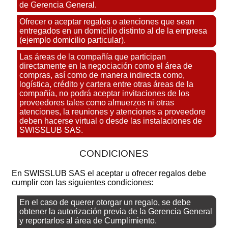
de Gerencia General.
Ofrecer o aceptar regalos o atenciones que sean
entregados en un domicilio distinto al de la empresa
(ejemplo domicilio particular).
Las áreas de la compañía que participan
directamente en la negociación como el área de
compras, así como de manera indirecta como,
logística, crédito y cartera entre otras áreas de la
compañía, no podrá aceptar invitaciones de los
proveedores tales como almuerzos ni otras
atenciones, la reuniones y atenciones a proveedore
deben hacerse virtual o desde las instalaciones de
SWISSLUB SAS.
CONDICIONES
En SWISSLUB SAS el aceptar u ofrecer regalos debe
cumplir con las siguientes condiciones:
En el caso de querer otorgar un regalo, se debe
obtener la autorización previa de la Gerencia General
y reportarlos al área de Cumplimiento.