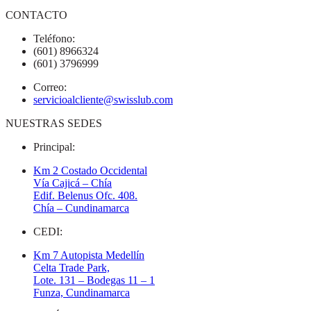
CONTACTO
Teléfono:
(601) 8966324
(601) 3796999
Correo:
servicioalcliente@swisslub.com
NUESTRAS SEDES
Principal:
Km 2 Costado Occidental
Vía Cajicá – Chía
Edif. Belenus Ofc. 408.
Chía – Cundinamarca
CEDI:
Km 7 Autopista Medellín
Celta Trade Park,
Lote. 131 – Bodegas 11 – 1
Funza, Cundinamarca