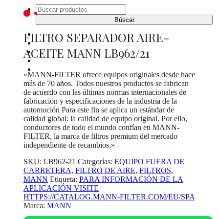
Buscar:
FILTRO SEPARADOR AIRE-
INICIO
CATÁLOGO DE PRODUCTOS
ACEITE MANN LB962/21
¿DONDE COMPRAR?
SOBRE NOSOTROS
CONTACTO
«MANN-FILTER ofrece equipos originales desde hace
más de 70 años. Todos nuestros productos se fabrican
de acuerdo con las últimas normas internacionales de
fabricación y especificaciones de la industria de la
automoción Para este fin se aplica un estándar de
calidad global: la calidad de equipo original. Por ello,
conductores de todo el mundo confían en MANN-
FILTER, la marca de filtros premium del mercado
independiente de recambios.»
SKU:
LB962-21
Categorías:
EQUIPO FUERA DE
CARRETERA
,
FILTRO DE AIRE
,
FILTROS
,
MANN
Etiqueta:
PARA INFORMACIÓN DE LA
APLICACIÓN VISITE
HTTPS://CATALOG.MANN-FILTER.COM/EU/SPA
Marca:
MANN