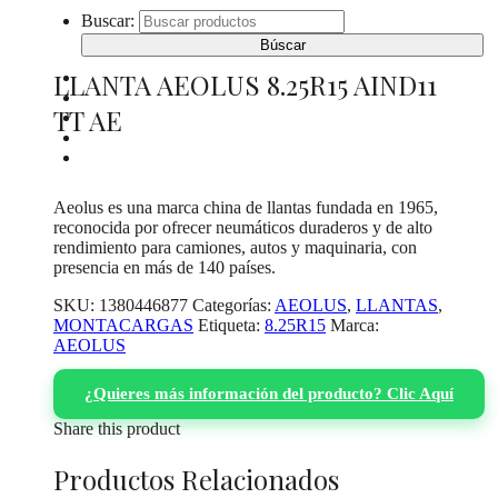
Buscar:
LLANTA AEOLUS 8.25R15 AIND11
INICIO
CATÁLOGO DE PRODUCTOS
TT AE
¿DONDE COMPRAR?
SOBRE NOSOTROS
CONTACTO
Aeolus es una marca china de llantas fundada en 1965,
reconocida por ofrecer neumáticos duraderos y de alto
rendimiento para camiones, autos y maquinaria, con
presencia en más de 140 países.
SKU:
1380446877
Categorías:
AEOLUS
,
LLANTAS
,
MONTACARGAS
Etiqueta:
8.25R15
Marca:
AEOLUS
¿Quieres más información del producto? Clic Aquí
Share this product
Productos Relacionados