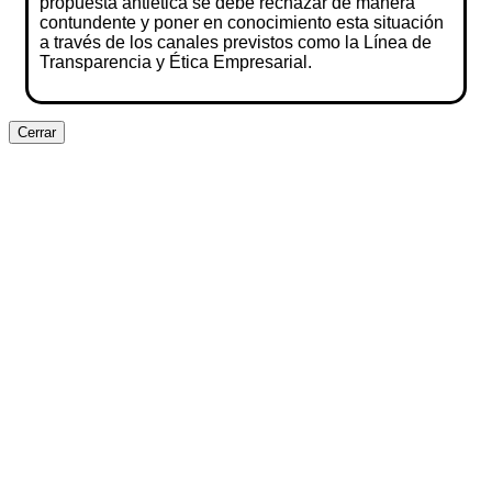
propuesta antiética se debe rechazar de manera
contundente y poner en conocimiento esta situación
a través de los canales previstos como la Línea de
Transparencia y Ética Empresarial.
Cerrar
Clos
this
modu