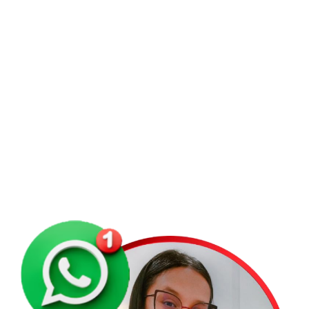
Código de Ética, Conducta Empresarial y Sagrilaft
Denuncia
Términos y Condiciones
Condiciones de Uso
Polìticas de Datos
Manual SAGRILAF
Política de Conducta Ética y Transparencia Empresarial
Aviso de privacidad