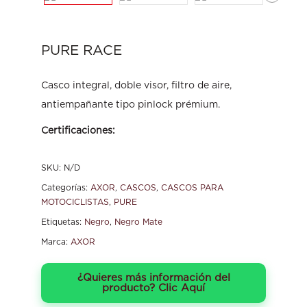
PURE RACE
Casco integral, doble visor, filtro de aire,
antiempañante tipo pinlock prémium.
Certificaciones:
SKU:
N/D
Categorías:
AXOR
,
CASCOS
,
CASCOS PARA
MOTOCICLISTAS
,
PURE
Etiquetas:
Negro
,
Negro Mate
Marca:
AXOR
¿Quieres más información del
producto? Clic Aquí