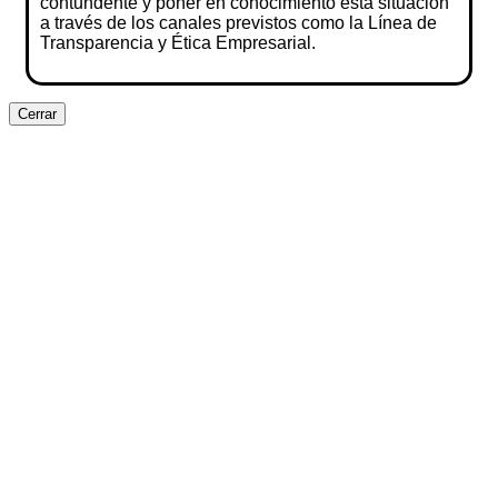
contundente y poner en conocimiento esta situación
a través de los canales previstos como la Línea de
Transparencia y Ética Empresarial.
Cerrar
Clos
this
modu