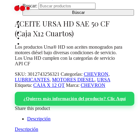
Buscar:
ACEITE URSA HD SAE 50 CF
INICIO
CATÁLOGO DE PRODUCTOS
(Caja X12 Cuartos)
¿DONDE COMPRAR?
SOBRE NOSOTROS
CONTACTO
Los productos Ursa® HD son aceites monogrados para
motores diésel bajo diversas condiciones de servicio.
Los Ursa HD cumplen con la categorías de servicio
API CF
SKU:
3012743256321
Categorías:
CHEVRON
,
LUBRICANTES
,
MOTORES DIESEL
,
URSA
Etiqueta:
CAJA X 12 QT
Marca:
CHEVRON
¿Quieres más información del producto? Clic Aquí
Share this product
Descripción
Descripción