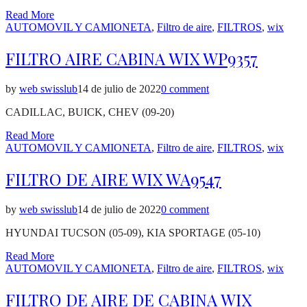
Read More
Posted
AUTOMOVIL Y CAMIONETA
,
Filtro de aire
,
FILTROS
,
wix
in
FILTRO AIRE CABINA WIX WP9357
by
web swisslub
14 de julio de 2022
0 comment
CADILLAC, BUICK, CHEV (09-20)
Read More
Posted
AUTOMOVIL Y CAMIONETA
,
Filtro de aire
,
FILTROS
,
wix
in
FILTRO DE AIRE WIX WA9547
by
web swisslub
14 de julio de 2022
0 comment
HYUNDAI TUCSON (05-09), KIA SPORTAGE (05-10)
Read More
Posted
AUTOMOVIL Y CAMIONETA
,
Filtro de aire
,
FILTROS
,
wix
in
FILTRO DE AIRE DE CABINA WIX