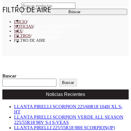
Buscar:
FILTRO DE AIRE
INICIO
INICIO
/
CATÁLOGO DE PRODUCTOS
NOTICIAS
/
¿DONDE COMPRAR?
WIX
/
FILTROS
/
SOBRE NOSOTROS
FILTRO DE AIRE
CONTACTO
Buscar
Buscar
Noticias Recientes
LLANTA PIRELLI SCORPION 225/60R18 104H XL S-
HT
LLANTA PIRELLI SCORPION VERDE ALL SEASON
225/55R18 98V S-I S-VEAS
LLANTA PIRELLI 225/55R18 98H SCORPION(JP)