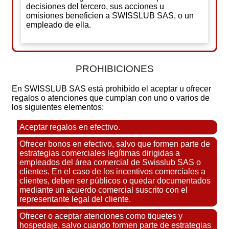
decisiones del tercero, sus acciones u
omisiones beneficien a SWISSLUB SAS, o un
empleado de ella.
PROHIBICIONES
En SWISSLUB SAS está prohibido el aceptar u ofrecer
regalos o atenciones que cumplan con uno o varios de
los siguientes elementos:
Aceptar regalos en efectivo.
Ofrecer bonos en efectivo, salvo que formen parte de
estrategias comerciales legítimas dirigidas a
empleados del área comercial de Swisslub SAS o
clientes. En el caso de los incentivos comerciales a
clientes, deben ser públicos o quedar documentados
mediante un acuerdo comercial suscrito con el
representante legal del cliente.
Ofrecer o aceptar atenciones como tiquetes y
hospedaje, salvo cuando formen parte de estrategias