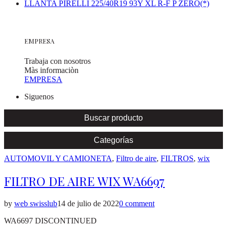
LLANTA PIRELLI 225/40R19 93Y XL R-F P ZERO(*)
EMPRESA
Trabaja con nosotros
Màs informaciòn
EMPRESA
Siguenos
Buscar producto
Categorías
Posted
AUTOMOVIL Y CAMIONETA
,
Filtro de aire
,
FILTROS
,
wix
in
FILTRO DE AIRE WIX WA6697
by
web swisslub
14 de julio de 2022
0 comment
WA6697 DISCONTINUED