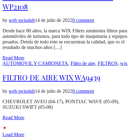
WP2108
by
web swisslub
14 de julio de 2022
0 comment
Desde hace 80 años, la marca WIX Filters suministra filtros para
automóviles de turismos, para todo tipo de maquinaria y equipos
pesados. Detrás de todo esto se encuentran la calidad, que es el
resultado de muchos años […]
Read More
Posted
AUTOMOVIL Y CAMIONETA
,
Filtro de aire
,
FILTROS
,
wix
in
FILTRO DE AIRE WIX WA9439
by
web swisslub
14 de julio de 2022
0 comment
CHEVROLET AVEO (04-17), PONTIAC WAVE (05-09),
SUZUKI SWIFT (05-08)
Read More
Load More