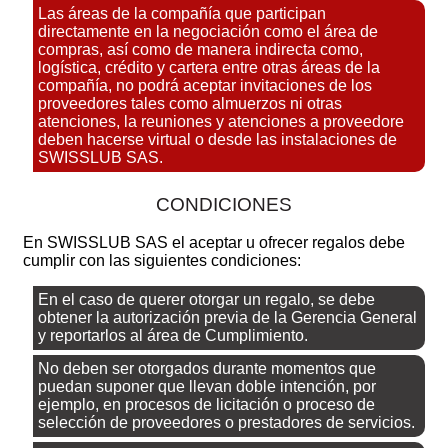
Las áreas de la compañía que participan
directamente en la negociación como el área de
compras, así como de manera indirecta como,
logística, crédito y cartera entre otras áreas de la
compañía, no podrá aceptar invitaciones de los
proveedores tales como almuerzos ni otras
atenciones, la reuniones y atenciones a proveedore
deben hacerse virtual o desde las instalaciones de
SWISSLUB SAS.
CONDICIONES
En SWISSLUB SAS el aceptar u ofrecer regalos debe
cumplir con las siguientes condiciones:
En el caso de querer otorgar un regalo, se debe
obtener la autorización previa de la Gerencia General
y reportarlos al área de Cumplimiento.
No deben ser otorgados durante momentos que
puedan suponer que llevan doble intención, por
ejemplo, en procesos de licitación o proceso de
selección de proveedores o prestadores de servicios.