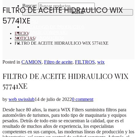
Buscar:
FILTRO DE ACEITE HIDRAULICO WIX
57741XE
INICIO
CATÁLOGO DE PRODUCTOS
¿DONDE COMPRAR?
INICIO
/
SOBRE NOSOTROS
NOTICIAS
/
CONTACTO
FILTRO DE ACEITE HIDRAULICO WIX 57741XE
Posted in
CAMION
,
Filtro de aceite
,
FILTROS
,
wix
FILTRO DE ACEITE HIDRAULICO WIX
57741XE
by
web swisslub
14 de julio de 2022
0 comment
Desde hace 80 años, la marca WIX Filters suministra filtros para
automóviles de turismos, para todo tipo de maquinaria y equipos
pesados. Detrás de todo esto se encuentran la calidad, que es el
resultado de muchos años de experiencia, los especialistas
competentes en sus campos, las modernas líneas de producción y los