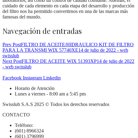
laboratorios, así como un control de calidad constante. Además, el
cuidado de cada elemento en cada etapa del desarrollo y producción
del filtro nos ha permitido convertirnos en una de las marcas más
famosas del mundo.
Navegación de entradas
Prev Post
FILTRO DE ACEITE/HIDRAULICO KIT DE FILTRO
PARA LA TRANSMI WIX 57740XE
14 de julio de 2022 - web
swisslub
Next Post
FILTRO DE ACEITE WIX 51393XP
14 de julio de 2022
- web swisslub
Facebook
Instagram
Linkedin
Horario de Atención
Lunes a viernes - 8:00 am a 5:45 pm
Swisslub S.A.S 2025 © Todos los derechos reservados
CONTACTO
Teléfono:
(601) 8966324
(601) 3796999