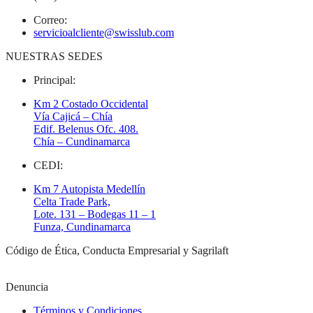
Correo:
servicioalcliente@swisslub.com
NUESTRAS SEDES
Principal:
Km 2 Costado Occidental
Vía Cajicá – Chía
Edif. Belenus Ofc. 408.
Chía – Cundinamarca
CEDI:
Km 7 Autopista Medellín
Celta Trade Park,
Lote. 131 – Bodegas 11 – 1
Funza, Cundinamarca
Código de Ética, Conducta Empresarial y Sagrilaft
Denuncia
Términos y Condiciones