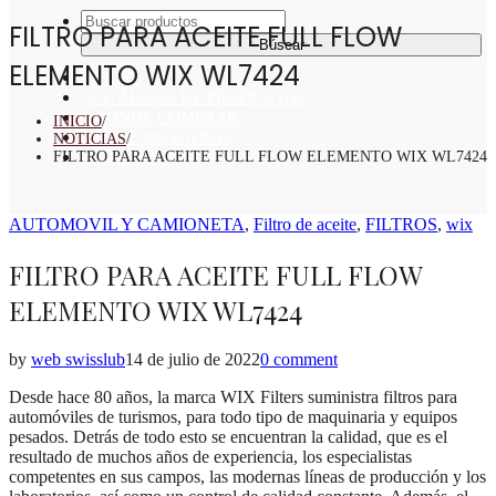
Buscar:
FILTRO PARA ACEITE FULL FLOW
ELEMENTO WIX WL7424
INICIO
CATÁLOGO DE PRODUCTOS
¿DONDE COMPRAR?
INICIO
/
SOBRE NOSOTROS
NOTICIAS
/
CONTACTO
FILTRO PARA ACEITE FULL FLOW ELEMENTO WIX WL7424
Posted
AUTOMOVIL Y CAMIONETA
,
Filtro de aceite
,
FILTROS
,
wix
in
FILTRO PARA ACEITE FULL FLOW
ELEMENTO WIX WL7424
by
web swisslub
14 de julio de 2022
0 comment
Desde hace 80 años, la marca WIX Filters suministra filtros para
automóviles de turismos, para todo tipo de maquinaria y equipos
pesados. Detrás de todo esto se encuentran la calidad, que es el
resultado de muchos años de experiencia, los especialistas
competentes en sus campos, las modernas líneas de producción y los