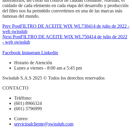
laboratorios, así como un control de calidad constante. Además, el
cuidado de cada elemento en cada etapa del desarrollo y producción
del filtro nos ha permitido convertirnos en una de las marcas más
famosas del mundo.
Navegación
Prev Post
FILTRO DE ACEITE WIX WL7304
14 de julio de 2022 -
web swisslub
de
Next Post
FILTRO DE ACEITE WIX WL7504
14 de julio de 2022
- web swisslub
entradas
Facebook
Instagram
Linkedin
Horario de Atención
Lunes a viernes - 8:00 am a 5:45 pm
Swisslub S.A.S 2025 © Todos los derechos reservados
CONTACTO
Teléfono:
(601) 8966324
(601) 3796999
Correo:
servicioalcliente@swisslub.com