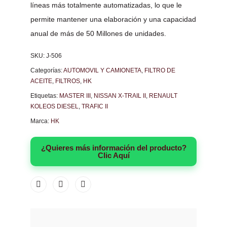
líneas más totalmente automatizadas, lo que le
permite mantener una elaboración y una capacidad
anual de más de 50 Millones de unidades.
SKU:
J-506
Categorías:
AUTOMOVIL Y CAMIONETA
,
FILTRO DE
ACEITE
,
FILTROS
,
HK
Etiquetas:
MASTER III
,
NISSAN X-TRAIL II
,
RENAULT
KOLEOS DIESEL
,
TRAFIC II
Marca:
HK
¿Quieres más información del producto?
Clic Aquí