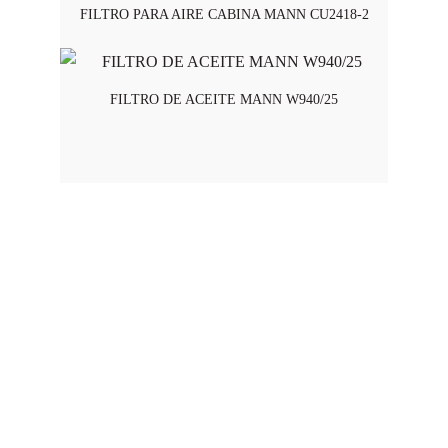
FILTRO PARA AIRE CABINA MANN CU2418-2
FILTRO DE ACEITE MANN W940/25
Horario de Atención
Lunes a viernes - 8:00 am a 5:45 pm
Swisslub S.A.S 2025 © Todos los derechos reservados
CONTACTO