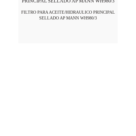
FILTRO PARA ACEITE/HIDRAULICO PRINCIPAL
SELLADO AP MANN WH980/3
Horario de Atención
Lunes a viernes - 8:00 am a 5:45 pm
Swisslub S.A.S 2025 © Todos los derechos reservados
CONTACTO
Teléfono: