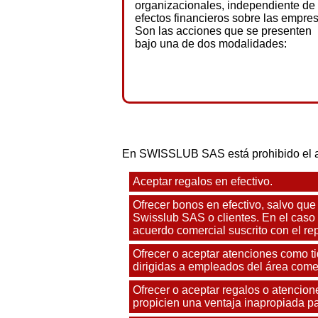
organizacionales, independiente de 
efectos financieros sobre las empre
Son las acciones que se presenten
bajo una de dos modalidades:
En SWISSLUB SAS está prohibido el ace
Aceptar regalos en efectivo.
Ofrecer bonos en efectivo, salvo que
Swisslub SAS o clientes. En el caso
acuerdo comercial suscrito con el rep
Ofrecer o aceptar atenciones como ti
dirigidas a empleados del área comer
Ofrecer o aceptar regalos o atencione
propicien una ventaja inapropiada pa