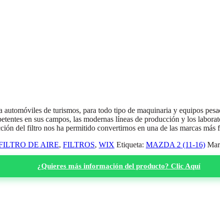
a automóviles de turismos, para todo tipo de maquinaria y equipos pesad
etentes en sus campos, las modernas líneas de producción y los laborat
ción del filtro nos ha permitido convertirnos en una de las marcas más
FILTRO DE AIRE
,
FILTROS
,
WIX
Etiqueta:
MAZDA 2 (11-16)
Mar
¿Quieres más información del producto? Clic Aquí