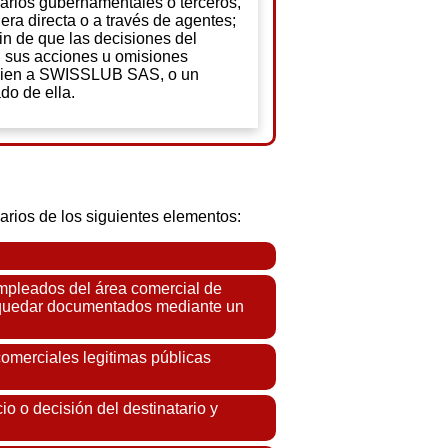
arios gubernamentales o terceros,
ra directa o a través de agentes;
fin de que las decisiones del
, sus acciones u omisiones
cien a SWISSLUB SAS, o un
o de ella.
rios de los siguientes elementos:
empleados del área comercial de
 o quedar documentados mediante un
comerciales legitimas públicas
io o decisión del destinatario y