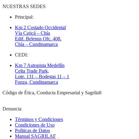
NUESTRAS SEDES
Principal:
Km 2 Costado Occidental
Vía Cajicá – Chía
Edif. Belenus Ofc. 408.
Chía – Cundinamarca
CEDI:
Km 7 Autopista Medellín
Celta Trade Park,
Lote. 131 – Bodegas 11 – 1
Funza, Cundinamarca
Código de Ética, Conducta Empresarial y Sagrilaft
Denuncia
Términos y Condiciones
Condiciones de Uso
Polìticas de Datos
Manual SAGRILAF