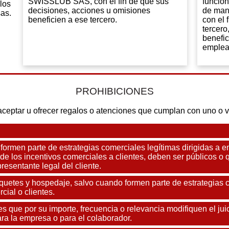
SWISSLUB SAS, con el fin de que sus
funcion
los
decisiones, acciones u omisiones
de mane
sas.
beneficien a ese tercero.
con el 
tercero
benefi
emplead
PROHIBICIONES
ptar u ofrecer regalos o atenciones que cumplan con uno o va
 formen parte de estrategias comerciales legítimas dirigidas a 
 de los incentivos comerciales a clientes, deben ser públicos
resentante legal del cliente.
quetes y hospedaje, salvo cuando formen parte de estrategias 
cial o clientes.
s que por su importe, frecuencia o relevancia modifiquen el juic
ra la empresa o para el colaborador.