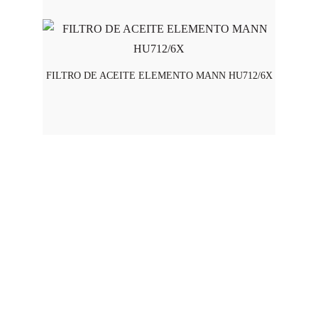
FILTRO DE ACEITE ELEMENTO MANN HU712/6X
Horario de Atención
Lunes a viernes - 8:00 am a 5:45 pm
Swisslub S.A.S 2025 © Todos los derechos reservados
CONTACTO