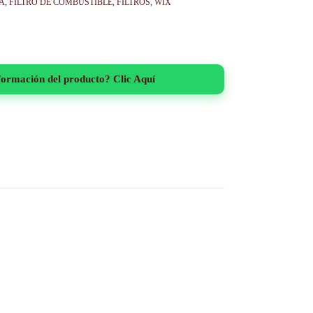
A
,
FILTRO DE COMBUSTIBLE
,
FILTROS
,
WIX
formación del producto? Clic Aquí