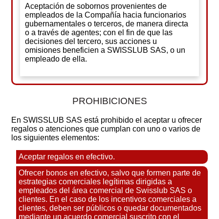
Aceptación de sobornos provenientes de
empleados de la Compañía hacia funcionarios
gubernamentales o terceros, de manera directa
o a través de agentes; con el fin de que las
decisiones del tercero, sus acciones u
omisiones beneficien a SWISSLUB SAS, o un
empleado de ella.
PROHIBICIONES
En SWISSLUB SAS está prohibido el aceptar u ofrecer
regalos o atenciones que cumplan con uno o varios de
los siguientes elementos:
Aceptar regalos en efectivo.
Ofrecer bonos en efectivo, salvo que formen parte de
estrategias comerciales legítimas dirigidas a
empleados del área comercial de Swisslub SAS o
clientes. En el caso de los incentivos comerciales a
clientes, deben ser públicos o quedar documentados
mediante un acuerdo comercial suscrito con el