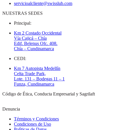
servicioalcliente@swisslub.com
NUESTRAS SEDES
Principal:
Km 2 Costado Occidental
Vía Cajicá – Chía
Edif. Belenus Ofc. 408.
Chía – Cundinamarca
CEDI:
Km 7 Autopista Medellín
Celta Trade Park,
Lote. 131 – Bodegas 11 – 1
Funza, Cundinamarca
Código de Ética, Conducta Empresarial y Sagrilaft
Denuncia
Términos y Condiciones
Condiciones de Uso
Polìticas de Datos