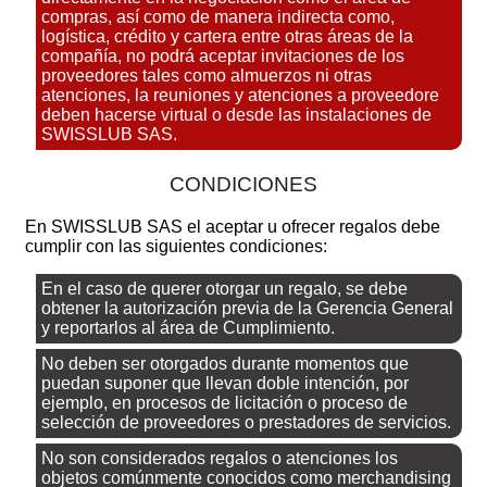
compras, así como de manera indirecta como,
logística, crédito y cartera entre otras áreas de la
compañía, no podrá aceptar invitaciones de los
proveedores tales como almuerzos ni otras
atenciones, la reuniones y atenciones a proveedore
deben hacerse virtual o desde las instalaciones de
SWISSLUB SAS.
CONDICIONES
En SWISSLUB SAS el aceptar u ofrecer regalos debe
cumplir con las siguientes condiciones:
En el caso de querer otorgar un regalo, se debe
obtener la autorización previa de la Gerencia General
y reportarlos al área de Cumplimiento.
No deben ser otorgados durante momentos que
puedan suponer que llevan doble intención, por
ejemplo, en procesos de licitación o proceso de
selección de proveedores o prestadores de servicios.
No son considerados regalos o atenciones los
objetos comúnmente conocidos como merchandising