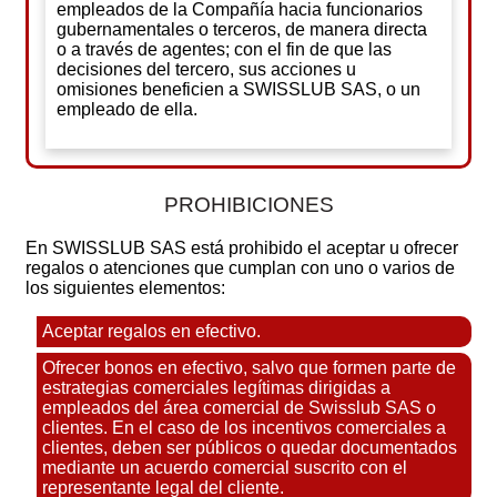
empleados de la Compañía hacia funcionarios
gubernamentales o terceros, de manera directa
o a través de agentes; con el fin de que las
decisiones del tercero, sus acciones u
omisiones beneficien a SWISSLUB SAS, o un
empleado de ella.
PROHIBICIONES
En SWISSLUB SAS está prohibido el aceptar u ofrecer
regalos o atenciones que cumplan con uno o varios de
los siguientes elementos:
Aceptar regalos en efectivo.
Ofrecer bonos en efectivo, salvo que formen parte de
estrategias comerciales legítimas dirigidas a
empleados del área comercial de Swisslub SAS o
clientes. En el caso de los incentivos comerciales a
clientes, deben ser públicos o quedar documentados
mediante un acuerdo comercial suscrito con el
representante legal del cliente.