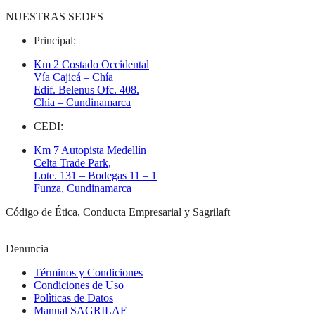
NUESTRAS SEDES
Principal:
Km 2 Costado Occidental
Vía Cajicá – Chía
Edif. Belenus Ofc. 408.
Chía – Cundinamarca
CEDI:
Km 7 Autopista Medellín
Celta Trade Park,
Lote. 131 – Bodegas 11 – 1
Funza, Cundinamarca
Código de Ética, Conducta Empresarial y Sagrilaft
Denuncia
Términos y Condiciones
Condiciones de Uso
Polìticas de Datos
Manual SAGRILAF