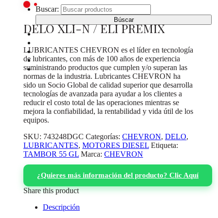
Buscar:
DELO XLI-N / ELI PREMIX
INICIO
CATÁLOGO DE PRODUCTOS
LUBRICANTES CHEVRON es el líder en tecnología
¿DONDE COMPRAR?
de lubricantes, con más de 100 años de experiencia
SOBRE NOSOTROS
suministrando productos que cumplen y/o superan las
CONTACTO
normas de la industria. Lubricantes CHEVRON ha
sido un Socio Global de calidad superior que desarrolla
tecnologías de avanzada para ayudar a los clientes a
reducir el costo total de las operaciones mientras se
mejora la confiabilidad, la rentabilidad y vida útil de los
equipos.
SKU:
743248DGC
Categorías:
CHEVRON
,
DELO
,
LUBRICANTES
,
MOTORES DIESEL
Etiqueta:
TAMBOR 55 GL
Marca:
CHEVRON
¿Quieres más información del producto? Clic Aquí
Share this product
Descripción