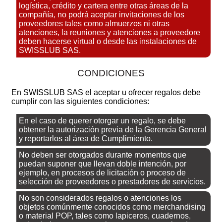
logística, crédito y cartera entre otras áreas de la
compañía, no podrá aceptar invitaciones de los
proveedores tales como almuerzos ni otras
atenciones, la reuniones y atenciones a proveedore
deben hacerse virtual o desde las instalaciones de
SWISSLUB SAS.
CONDICIONES
En SWISSLUB SAS el aceptar u ofrecer regalos debe
cumplir con las siguientes condiciones:
En el caso de querer otorgar un regalo, se debe
obtener la autorización previa de la Gerencia General
y reportarlos al área de Cumplimiento.
No deben ser otorgados durante momentos que
puedan suponer que llevan doble intención, por
ejemplo, en procesos de licitación o proceso de
selección de proveedores o prestadores de servicios.
No son considerados regalos o atenciones los
objetos comúnmente conocidos como merchandising
o material POP, tales como lapiceros, cuadernos,