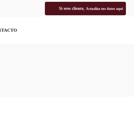
Si eres cliente,
Actualiza tus datos aqui
NTACTO
PORTAL CLIENTES
2