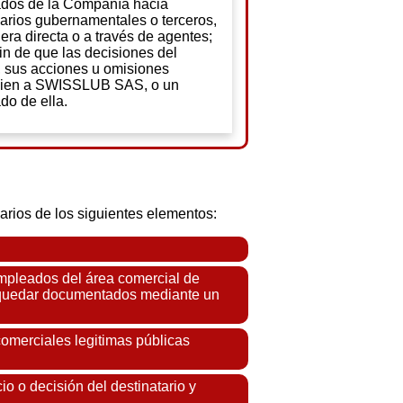
dos de la Compañía hacia
arios gubernamentales o terceros,
ra directa o a través de agentes;
fin de que las decisiones del
, sus acciones u omisiones
cien a SWISSLUB SAS, o un
o de ella.
rios de los siguientes elementos:
empleados del área comercial de
 o quedar documentados mediante un
comerciales legitimas públicas
io o decisión del destinatario y