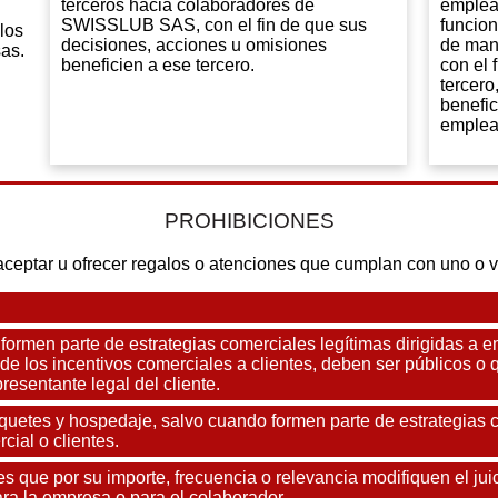
terceros hacia colaboradores de
emplea
SWISSLUB SAS, con el fin de que sus
funcion
los
decisiones, acciones u omisiones
de mane
sas.
beneficien a ese tercero.
con el 
tercero
benefi
emplead
PROHIBICIONES
ptar u ofrecer regalos o atenciones que cumplan con uno o va
 formen parte de estrategias comerciales legítimas dirigidas a 
 de los incentivos comerciales a clientes, deben ser públicos
resentante legal del cliente.
quetes y hospedaje, salvo cuando formen parte de estrategias 
cial o clientes.
s que por su importe, frecuencia o relevancia modifiquen el juic
ra la empresa o para el colaborador.