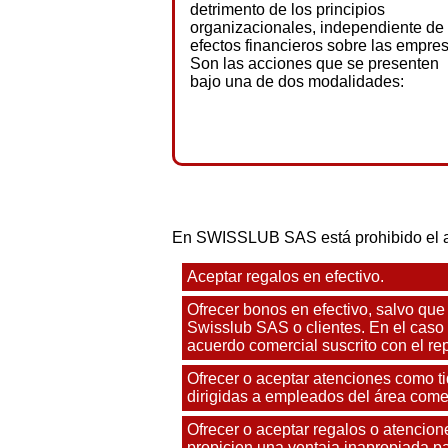
detrimento de los principios
organizacionales, independiente de 
efectos financieros sobre las empre
Son las acciones que se presenten
bajo una de dos modalidades:
En SWISSLUB SAS está prohibido el ace
Aceptar regalos en efectivo.
Ofrecer bonos en efectivo, salvo que
Swisslub SAS o clientes. En el caso
acuerdo comercial suscrito con el rep
Ofrecer o aceptar atenciones como ti
dirigidas a empleados del área comer
Ofrecer o aceptar regalos o atencione
propicien una ventaja inapropiada pa