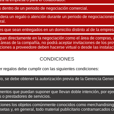
es dentro de un periodo de negociación comercial.
era un regalo o atención durante un periodo de negociaciones
al.
s que sean entregados en un domicilio distinto al de la empresa
ipan directamente en la negociación como el área de compras,
ras áreas de la compañía, no podrá aceptar invitaciones de los 
enciones a proveedore deben hacerse virtual o desde las inst
CONDICIONES
 regalos debe cumplir con las siguientes condiciones:
o, se debe obtener la autorización previa de la Gerencia Genera
ntos que puedan suponer que llevan doble intención, por ejem
 o prestadores de servicios.
ciones los objetos comúnmente conocidos como merchandising o
setas y, en general, todo material publicitario contramarcados 