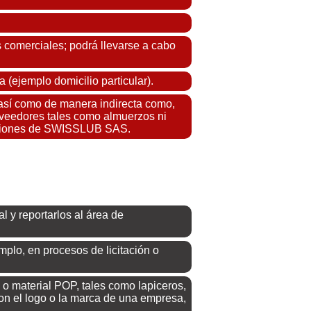
 comerciales; podrá llevarse a cabo
 (ejemplo domicilio particular).
 así como de manera indirecta como,
proveedores tales como almuerzos ni
alaciones de SWISSLUB SAS.
l y reportarlos al área de
plo, en procesos de licitación o
 material POP, tales como lapiceros,
con el logo o la marca de una empresa,