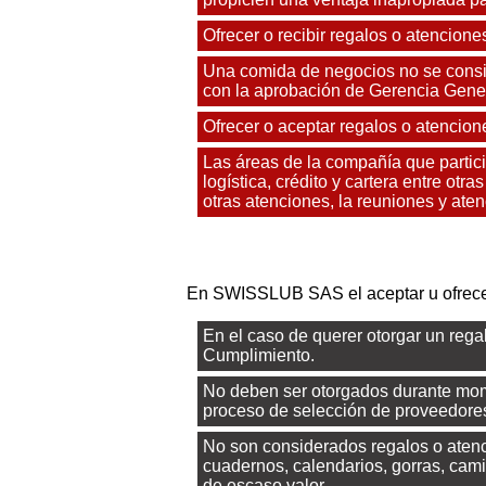
Ofrecer o recibir regalos o atencion
Una comida de negocios no se consid
con la aprobación de Gerencia Gener
Ofrecer o aceptar regalos o atencione
Las áreas de la compañía que partic
logística, crédito y cartera entre ot
otras atenciones, la reuniones y at
En SWISSLUB SAS el aceptar u ofrecer
En el caso de querer otorgar un regal
Cumplimiento.
No deben ser otorgados durante mome
proceso de selección de proveedores
No son considerados regalos o aten
cuadernos, calendarios, gorras, cami
de escaso valor.