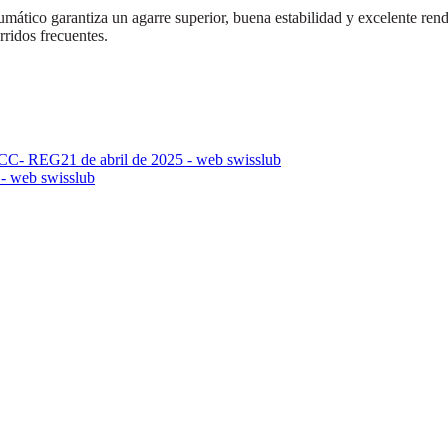
mático garantiza un agarre superior, buena estabilidad y excelente rend
ridos frecuentes.
ACC- REG
21 de abril de 2025 - web swisslub
 - web swisslub