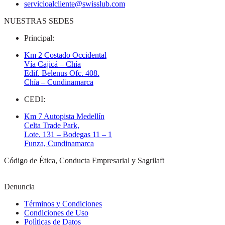
servicioalcliente@swisslub.com
NUESTRAS SEDES
Principal:
Km 2 Costado Occidental
Vía Cajicá – Chía
Edif. Belenus Ofc. 408.
Chía – Cundinamarca
CEDI:
Km 7 Autopista Medellín
Celta Trade Park,
Lote. 131 – Bodegas 11 – 1
Funza, Cundinamarca
Código de Ética, Conducta Empresarial y Sagrilaft
Denuncia
Términos y Condiciones
Condiciones de Uso
Polìticas de Datos