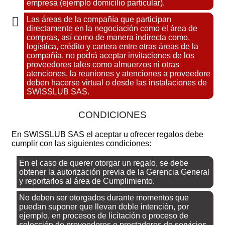
empresa (ejemplo domicilio particular).
Las áreas de la compañía que participan
directamente en la negociación como el área de
compras, así como de manera indirecta como,
logística, crédito y cartera entre otras áreas de la
compañía, no podrá aceptar invitaciones de los
proveedores tales como almuerzos ni otras
atenciones, la reuniones y atenciones a proveedore
deben hacerse virtual o desde las instalaciones de
SWISSLUB SAS.
CONDICIONES
En SWISSLUB SAS el aceptar u ofrecer regalos debe
cumplir con las siguientes condiciones:
En el caso de querer otorgar un regalo, se debe
obtener la autorización previa de la Gerencia General
y reportarlos al área de Cumplimiento.
No deben ser otorgados durante momentos que
puedan suponer que llevan doble intención, por
ejemplo, en procesos de licitación o proceso de
selección de proveedores o prestadores de servicios.