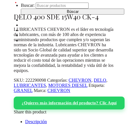
Buscar:
DELO 400 SDE 15W40 CK-4
INICIO
CATÁLOGO DE PRODUCTOS
LUBRICANTES CHEVRON es el líder en tecnología
¿DONDE COMPRAR?
de lubricantes, con más de 100 años de experiencia
SOBRE NOSOTROS
suministrando productos que cumplen y/o superan las
CONTACTO
normas de la industria. Lubricantes CHEVRON ha
sido un Socio Global de calidad superior que desarrolla
tecnologías de avanzada para ayudar a los clientes a
reducir el costo total de las operaciones mientras se
mejora la confiabilidad, la rentabilidad y vida útil de los
equipos.
SKU:
222290098
Categorías:
CHEVRON
,
DELO
,
LUBRICANTES
,
MOTORES DIESEL
Etiqueta:
GRANEL
Marca:
CHEVRON
¿Quieres más información del producto? Clic Aquí
Share this product
Descripción