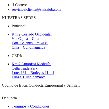
Correo:
servicioalcliente@swisslub.com
NUESTRAS SEDES
Principal:
Km 2 Costado Occidental
Vía Cajicá – Chía
Edif. Belenus Ofc. 408.
Chía – Cundinamarca
CEDI:
Km 7 Autopista Medellín
Celta Trade Park,
Lote. 131 – Bodegas 11 – 1
Funza, Cundinamarca
Código de Ética, Conducta Empresarial y Sagrilaft
Denuncia
Términos y Condiciones