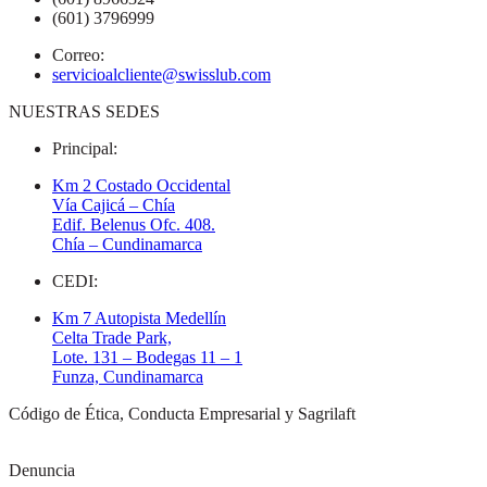
(601) 3796999
Correo:
servicioalcliente@swisslub.com
NUESTRAS SEDES
Principal:
Km 2 Costado Occidental
Vía Cajicá – Chía
Edif. Belenus Ofc. 408.
Chía – Cundinamarca
CEDI:
Km 7 Autopista Medellín
Celta Trade Park,
Lote. 131 – Bodegas 11 – 1
Funza, Cundinamarca
Código de Ética, Conducta Empresarial y Sagrilaft
Denuncia