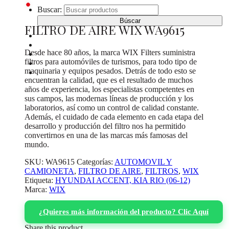
Buscar:
FILTRO DE AIRE WIX WA9615
INICIO
CATÁLOGO DE PRODUCTOS
Desde hace 80 años, la marca WIX Filters suministra
¿DONDE COMPRAR?
filtros para automóviles de turismos, para todo tipo de
SOBRE NOSOTROS
maquinaria y equipos pesados. Detrás de todo esto se
CONTACTO
encuentran la calidad, que es el resultado de muchos
años de experiencia, los especialistas competentes en
sus campos, las modernas líneas de producción y los
laboratorios, así como un control de calidad constante.
Además, el cuidado de cada elemento en cada etapa del
desarrollo y producción del filtro nos ha permitido
convertirnos en una de las marcas más famosas del
mundo.
SKU:
WA9615
Categorías:
AUTOMOVIL Y
CAMIONETA
,
FILTRO DE AIRE
,
FILTROS
,
WIX
Etiqueta:
HYUNDAI ACCENT, KIA RIO (06-12)
Marca:
WIX
¿Quieres más información del producto? Clic Aquí
Share this product